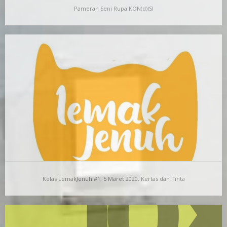
Pameran Seni Rupa KON(d)ISI
Pameran Seni Rupa KON(d)ISI
KONDISI DI ANTARA DUA TANDA KURUNG Syofiardi Bachyul Jb
Ernest Hemingway, peraih Nobel Kesusastraan 1954
menggambarkan…
Kelas LemakJenuh #1, 5 Maret 2020, Kertas dan Tinta
Kelas LemakJenuh #1, 5 Maret 2020, Kertas dan
Tinta