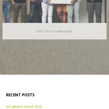
POST TRUTH- In Material#2
POST TRUTH- In Material#2
Secara sederhana In Material adalah; sebuah perumpamaan
Older posts
Page 1 of 3
tentang penggunaan material non-konvensional untuk karya
visual yang sengaja…
RECENT POSTS
Art Jakarta Virtual 2020