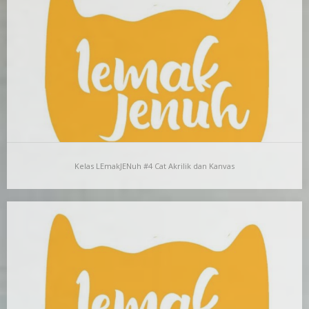
Lukisan kecil yang rata rata berukuran 40 x 36,5 centimeter yang
sedang terpajang adalah karya “sela-jeda”…
Kelas LEmakJENuh #4 Cat Akrilik dan Kanvas
Kelas LEmakJENuh #4 Cat Akrilik dan Kanvas
Kelas LemakJenuh (Lejen) adalah salah satu program
RuangDalam Art House. Lewat program sekali sebulan ini,
RuangDalam…