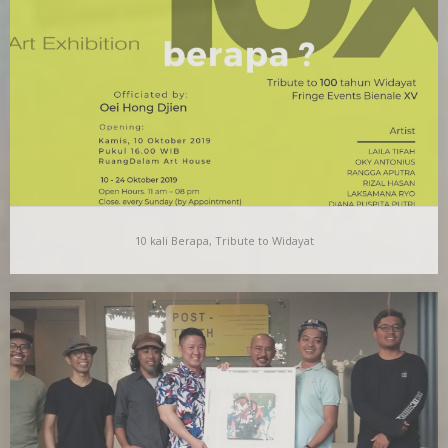
Kelas LemakJenuh (Lejen) adalah salah satu program
RuangDalam Art House. Lewat program sekali sebulan ini,
RuangDalam…
10 kali Berapa, Tribute to Widayat
10 kali Berapa, Tribute to Widayat
Jadinya berapa? Kita bisa terpukau pada apa saja. Pada hal
yang sudah atau tak pernah kita…