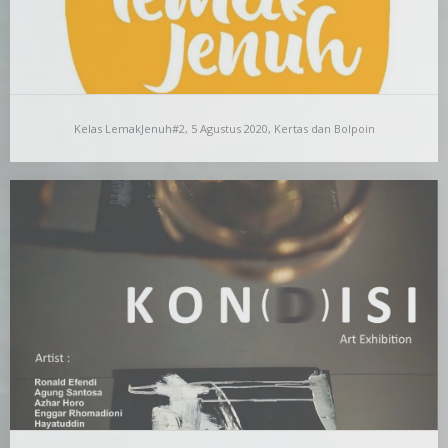
Kelas LemakJenuh#2, 5 Agustus 2020, Kertas dan Bolpoin
Kelas LemakJenuh#2, 5 Agustus 2020, Kertas dan
Bolpoin
Kelas LemakJenuh (Lejen) adalah salah satu program
RuangDalam Art House. Lewat program sekali sebulan ini,
RuangDalam…