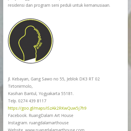
residensi dan program seni peduli untuk kemanusiaan.
Jl. Kebayan, Gang Sawo no 55, Jeblok DK3 RT 02
Tirtonirmolo,
Kasihan Bantul, Yogyakarta 55181.
Telp. 0274 439 8117
https://goo.gl/maps/iSzAk2RKwQuw5j7h9
Facebook. RuangDalam Art House
Instagram. ruangdalamarthouse
Website. www.ruangdalamarthouse.com