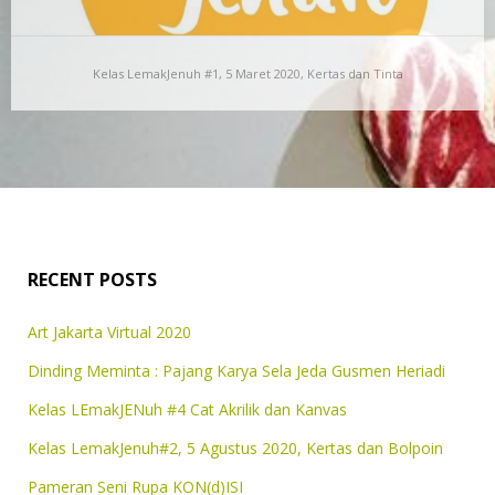
Kelas LemakJenuh #1, 5 Maret 2020, Kertas dan Tinta
Kelas LemakJenuh #1, 5 Maret 2020, Kertas dan
Tinta
Kelas LemakJenuh (Lejen) adalah salah satu program
RuangDalam Art House. Lewat program sekali sebulan ini,
RuangDalam…
RECENT POSTS
Art Jakarta Virtual 2020
Dinding Meminta : Pajang Karya Sela Jeda Gusmen Heriadi
Kelas LEmakJENuh #4 Cat Akrilik dan Kanvas
Kelas LemakJenuh#2, 5 Agustus 2020, Kertas dan Bolpoin
Pameran Seni Rupa KON(d)ISI