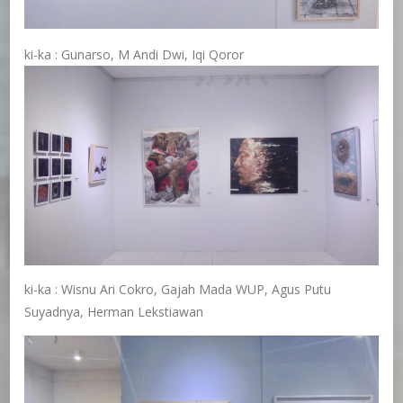
ki-ka : Gunarso, M Andi Dwi, Iqi Qoror
ki-ka : Wisnu Ari Cokro, Gajah Mada WUP, Agus Putu
Suyadnya, Herman Lekstiawan