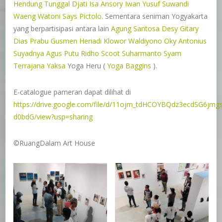
Hendung Tunggal Djati
Isa Ansory
Iwan Yusuf
Suwandi
Waeng
Watoni Says Pictolo
. Sementara seniman Yogyakarta
yang berpartisipasi antara lain
Agung Santosa
Desy Gitary
Dias Prabu
Gusmen Heriadi
Klowor Waldiyono
Oky Antonius
Suyadnya Agus Putu
Ridho Scoot
Suharmanto
Syam
Terrajana
Yaksa
Yoga Heru (
Yoga Baggins
).
E-catalogue pameran dapat dilihat di
https://drive.google.com/file/d/11ojm_tdHCOYBQdz3ecdSG6jmg
d0bdG/view?usp=sharing
©️RuangDalam Art House