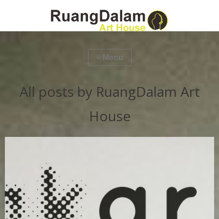
All posts by RuangDalam Art
House