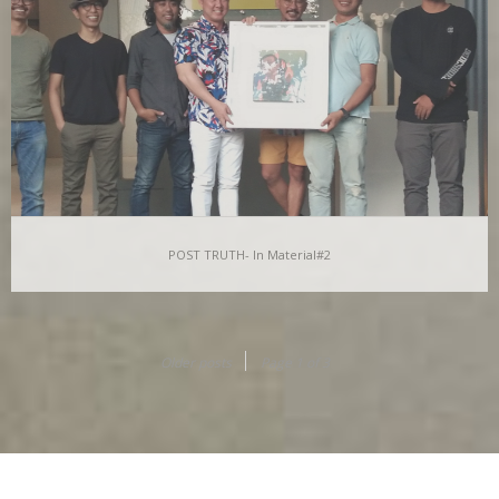
yang sudah atau tak pernah kita…
POST TRUTH- In Material#2
POST TRUTH- In Material#2
Secara sederhana In Material adalah; sebuah perumpamaan
Older posts
Page 1 of 3
tentang penggunaan material non-konvensional untuk karya
visual yang sengaja…