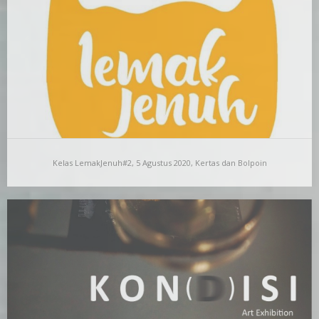
RuangDalam Art House. Lewat program sekali sebulan ini,
RuangDalam…
Kelas LemakJenuh#2, 5 Agustus 2020, Kertas dan Bolpoin
Kelas LemakJenuh#2, 5 Agustus 2020, Kertas dan
Bolpoin
Kelas LemakJenuh (Lejen) adalah salah satu program
RuangDalam Art House. Lewat program sekali sebulan ini,
RuangDalam…