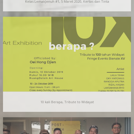
Kelas LemakJenuh #1, 5 Maret 2020, Kertas dan Tinta
Kelas LemakJenuh #1, 5 Maret 2020, Kertas dan
Tinta
Kelas LemakJenuh (Lejen) adalah salah satu program
RuangDalam Art House. Lewat program sekali sebulan ini,
RuangDalam…
10 kali Berapa, Tribute to Widayat
10 kali Berapa, Tribute to Widayat
Jadinya berapa? Kita bisa terpukau pada apa saja. Pada hal