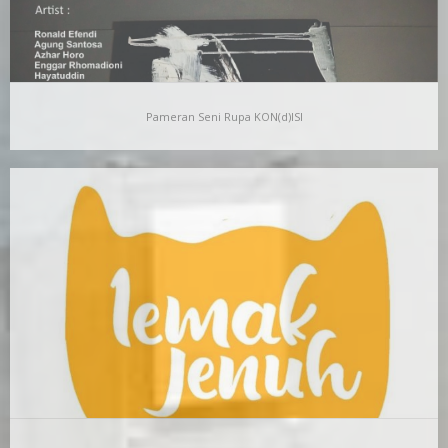
Pameran Seni Rupa KON(d)ISI
Pameran Seni Rupa KON(d)ISI
KONDISI DI ANTARA DUA TANDA KURUNG Syofiardi Bachyul Jb
Ernest Hemingway, peraih Nobel Kesusastraan 1954
menggambarkan…