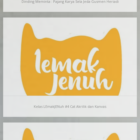
Dinding Meminta : Pajang Karya Sela Jeda Gusmen Heriadi
Dinding Meminta : Pajang Karya Sela Jeda Gusmen
Heriadi
Lukisan kecil yang rata rata berukuran 40 x 36,5 centimeter yang
sedang terpajang adalah karya “sela-jeda”…
Kelas LEmakJENuh #4 Cat Akrilik dan Kanvas
Kelas LEmakJENuh #4 Cat Akrilik dan Kanvas
Kelas LemakJenuh (Lejen) adalah salah satu program