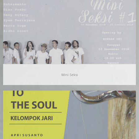
Pameran ini adalah kelanjutan dari program pameran Mini Seksi
[http://ruangdalamarthouse.com/2018/12/04/mini-seksi/] yang
diselenggarakan di luar RuangDalam Art…
Mini Seksi
Mini Seksi
Di penghujung tahun 2018 ini RuangDalam Art House menelurkan
Program baru yang bertajuk Mini Seksi. Selanjutnya,…