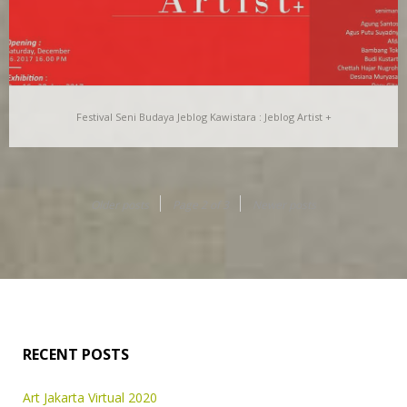
Festival Seni Budaya Jeblog Kawistara : Jeblog Artist +
Festival Seni Budaya Jeblog Kawistara : Jeblog Artist
+
Older posts
Page 2 of 3
Newer posts
Mensinergiskan keinginan Pemuda masyarakat Jeblog untuk
membangun wilayahnya dengan kegiatan seni dan budaya
adalah suatu kehormatan…
RECENT POSTS
Art Jakarta Virtual 2020