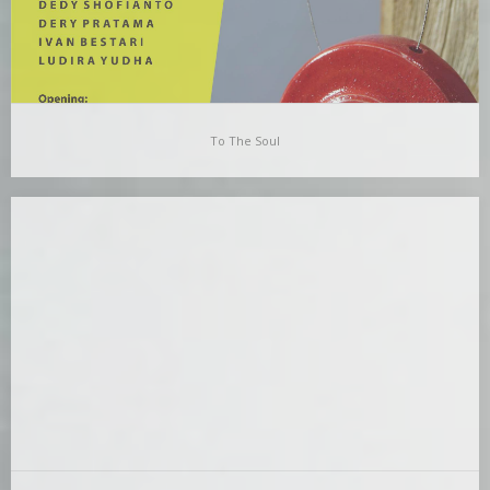
To The Soul
To The Soul
TO THE SOUL Pada perjumpaan pertama beberapa bulan yang
lalu, kelompok Jari mengutarakan keinginan untuk
bekerjasama…