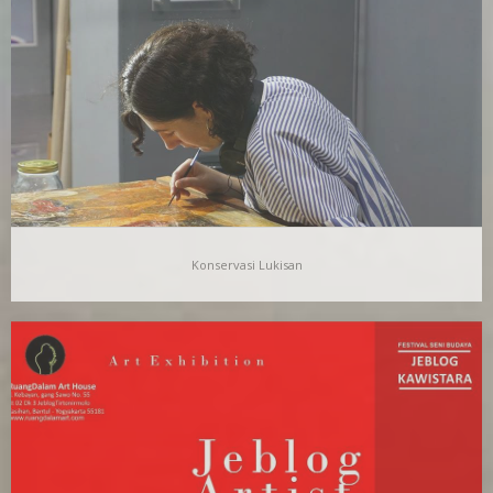
“Otak Kanan” sebagai judul pameran merupakan idiom untuk
dapat leluasa masuk ke dalam pokok persoalan yang…
Konservasi Lukisan
Konservasi Lukisan
Kegiatan workshop ini merupakan salah satu rangkaian dari
program residensi “Art Conservation Project 2018” yang
diinisiasi…